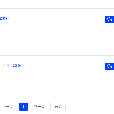
20550
人
关注度：
20806
人
上一页
1
下一页
末页