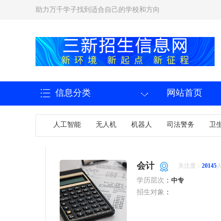
助力万千学子找到适合自己的学校和方向
信息分类
网站首页
联系我们
人工智能
无人机
机器人
司法警务
卫
会计
关注度：
20145
学历层次
：
中专
招生对象
：