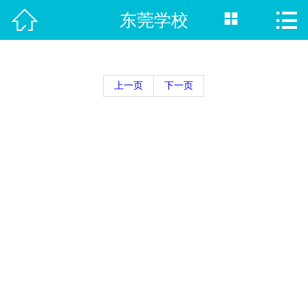



东莞学校
首页

热门专业
上一页
下一页
招生院校
职校单招
新闻资讯
招生计划
在线报名
就业指南
联系我们