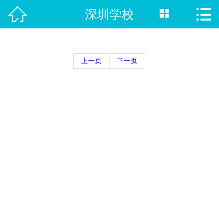



深圳学校
首页

热门专业
上一页
下一页
招生院校
职校单招
新闻资讯
招生计划
在线报名
就业指南
联系我们