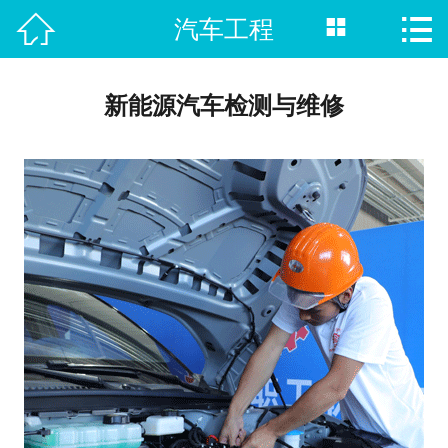



汽车工程
首页

热门专业
新能源汽车检测与维修
招生院校
职校单招
新闻资讯
招生计划
在线报名
就业指南
联系我们