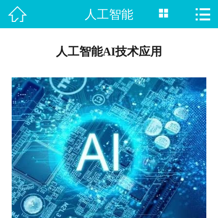



人工智能
首页

热门专业
人工智能AI技术应用
招生院校
职校单招
新闻资讯
招生计划
在线报名
就业指南
联系我们