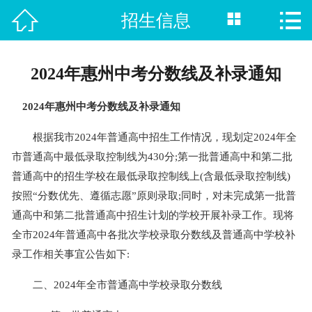



招生信息
首页

热门专业
2024年惠州中考分数线及补录通知
招生院校
2024年惠州中考分数线及补录通知
职校单招
根据我市2024年普通高中招生工作情况，现划定2024年全
市普通高中最低录取控制线为430分;第一批普通高中和第二批
新闻资讯
普通高中的招生学校在最低录取控制线上(含最低录取控制线)
招生计划
按照“分数优先、遵循志愿”原则录取;同时，对未完成第一批普
通高中和第二批普通高中招生计划的学校开展补录工作。现将
在线报名
全市2024年普通高中各批次学校录取分数线及普通高中学校补
录工作相关事宜公告如下:
就业指南
二、2024年全市普通高中学校录取分数线
联系我们